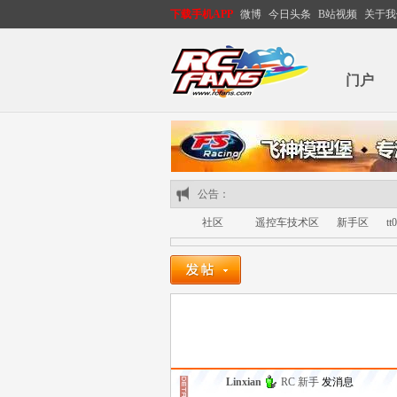
下载手机APP
微博
今日头条
B站视频
关于我
门户
公告：
社区
遥控车技术区
新手区
t
RC
»
›
›
›
Linxian
RC 新手
发消息