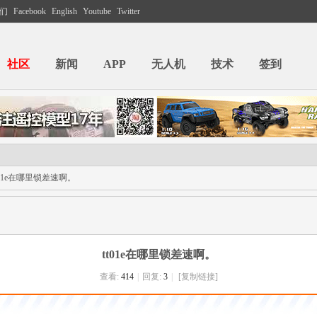
们
Facebook
English
Youtube
Twitter
社区
新闻
APP
无人机
技术
签到
t01e在哪里锁差速啊。
tt01e在哪里锁差速啊。
查看:
414
|
回复:
3
|
[复制链接]