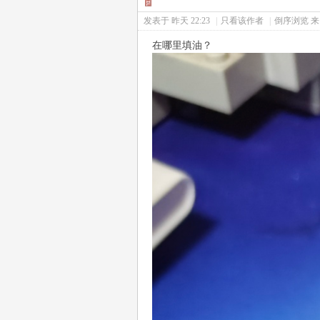
发表于
昨天 22:23
|
只看该作者
|
倒序浏览
来
在哪里填油？
Fa
ns|