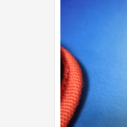
遥
控
迷