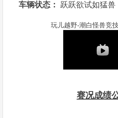
车辆状态：
跃跃欲试如猛兽
遥
玩儿越野-潮白怪兽竞
控
赛况成绩
迷