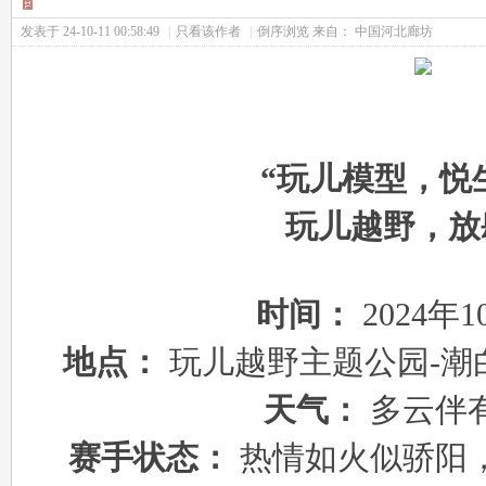
发表于 24-10-11 00:58:49
|
只看该作者
|
倒序浏览
来自： 中国河北廊坊
Fa
“玩儿模型，
玩儿越野，放
时间：
2024年
ns|
地点：
玩儿越野主题公园-
天气：
多云伴
赛手状态：
热情如火似骄阳