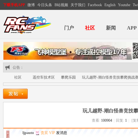
下载手机APP
微博
今日头条
B站视频
关于我们
Facebook
English
Youtube
Twi
门户
社区
新闻
APP
公告：
社区
遥控车技术区
攀爬乐园
玩儿越野-潮白怪兽竞技攀爬挑战
RC
»
›
›
›
玩儿越野-潮白怪兽竞技
查看:
100904
|
回复:
1
|
[复
ljpauto
贵宾 VIP
发消息