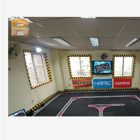
遥
控
迷