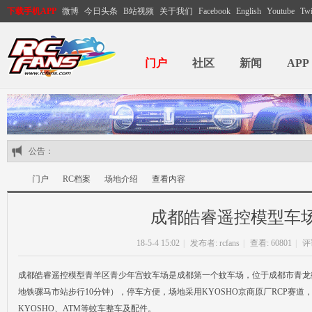
下载手机APP
微博
今日头条
B站视频
关于我们
Facebook
English
Youtube
Twi
门户
社区
新闻
APP
公告：
门户
RC档案
场地介绍
查看内容
成都皓睿遥控模型车
RC
›
›
›
›
18-5-4 15:02
|
发布者:
rcfans
|
查看: 60801
|
评
成都皓睿遥控模型青羊区青少年宫蚊车场是成都第一个蚊车场，位于成都市青龙
地铁骡马市站步行10分钟），停车方便，场地采用KYOSHO京商原厂RCP赛道
KYOSHO、ATM等蚊车整车及配件。