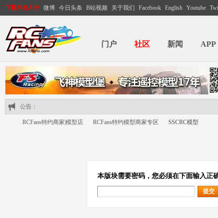
下载手机APP
微博
今日头条
B站视频
关于我们
Facebook
English
Youtube
Twi
门户
社区
新闻
APP
公告：
RCFans特约商家|模型店
RCFans特约模型商家专区
SSCRC模型
RC
›
›
›
本版块需要密码，您必须在下面输入正
提交