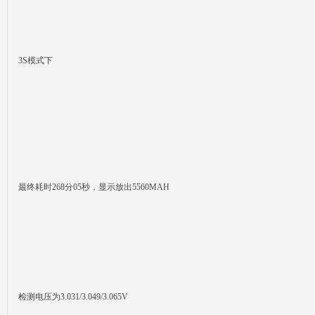
3S模式下
最终耗时268分05秒，显示放出5560MAH
检测电压为3.031/3.049/3.065V