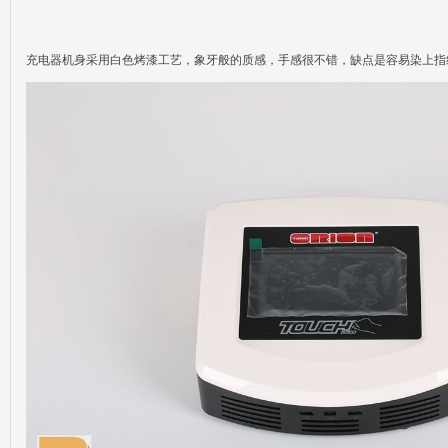
充电器机身采用白色烤漆工艺，象牙般的质感，手感很不错，缺点是容易染上指