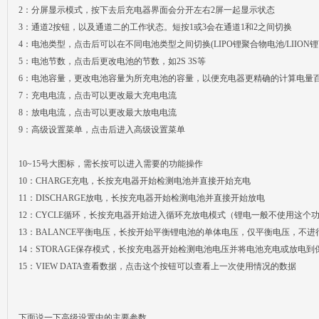
2：分屏显示模式，按下去后充电器界面会分开左右2屏一起显示状态
3：通道2按钮，以及通道二的工作状态。短按1或3会在通道1和2之间切换
4：电池类型，点击后可以在不同电池类型之间切换(LIPO锂聚合物电池/LIION锂
5：电池节数，点击后更改电池的节数，如2S 3S等
6：电池容量，更改电池容量为所充电池的容量，以便充电器更精确的计算电量百
7：充电电流，点击可以更改最大充电电流
8：放电电流，点击可以更改最大放电电流
9：高级设置菜单，点击后进入高级设置菜单
10~15号大图标，需长按可以进入需要的功能操作
10：CHARGE充电，长按充电器开始检测电池并直接开始充电
11：DISCHARGE放电，长按充电器开始检测电池并直接开始放电
12：CYCLE循环，长按充电器开始进入循环充放电模式（锂电一般不使用这个
13：BALANCE平衡电压，长按开始平衡锂电池的单体电压，仅平衡电压，不进
14：STORAGE保存模式，长按充电器开始检测电池电压并将电池充电或放电到
15：VIEW DATA查看数据，点击这个按钮可以查看上一次使用情况的数据
下面说一下高级设置中的主要参数