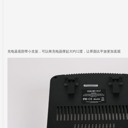
充电器底部带小支架，可以将充电器撑起大约12度，让界面比平放更加直观