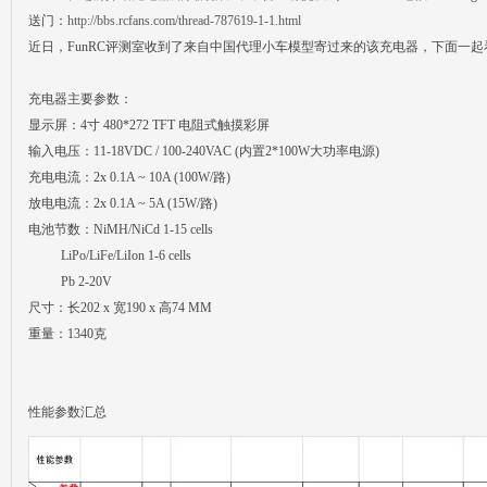
送门：
http://bbs.rcfans.com/thread-787619-1-1.html
近日，FunRC评测室收到了来自中国代理小车模型寄过来的该充电器，下面一
充电器主要参数：
Fa
显示屏：4寸 480*272 TFT 电阻式触摸彩屏
输入电压：11-18VDC / 100-240VAC (内置2*100W大功率电源)
充电电流：2x 0.1A ~ 10A (100W/路)
放电电流：2x 0.1A ~ 5A (15W/路)
电池节数：NiMH/NiCd 1-15 cells
LiPo/LiFe/LiIon 1-6 cells
Pb 2-20V
尺寸：长202 x 宽190 x 高74 MM
ns|
重量：1340克
性能参数汇总