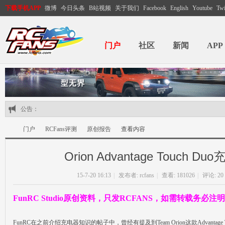
下载手机APP
微博
今日头条
B站视频
关于我们
Facebook
English
Youtube
Twi
门户
社区
新闻
APP
公告：
门户
RCFans评测
原创报告
查看内容
Orion Advantage Touch D
RC
›
›
›
›
15-7-20 16:13
|
发布者:
rcfans
|
查看: 181026
|
评论:
20
FunRC Studio原创资料，只发RCFANS，如需转载务必注
FunRC在之前介绍充电器知识的帖子中，曾经有提及到Team Orion这款Advantage