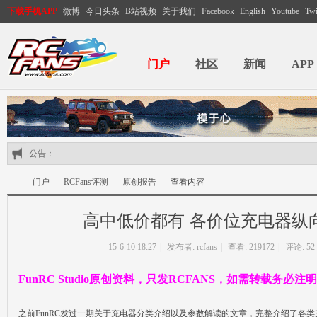
下载手机APP
微博
今日头条
B站视频
关于我们
Facebook
English
Youtube
Twi
门户
社区
新闻
APP
公告：
门户
RCFans评测
原创报告
查看内容
高中低价都有 各价位充电器纵
RC
›
›
›
›
15-6-10 18:27
|
发布者:
rcfans
|
查看: 219172
|
评论:
52
FunRC Studio原创资料，只发RCFANS，如需转载务必注
之前FunRC发过一期关于充电器分类介绍以及参数解读的文章，完整介绍了各