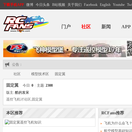
下载手机APP
微博
今日头条
B站视频
关于我们
Facebook
English
Youtube
Twi
门户
社区
新闻
APP
公告：
社区
模型技术区
固定翼
固定翼
今日:
0
|
主题:
2308
版主:
酷的发呆
RC
遥控飞机讨论区,固定翼
»
›
›
本区推荐
RCFans推荐
飞机为什么会飞
航空模型基础知