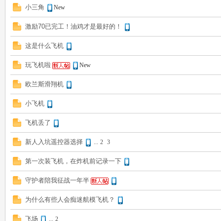
小三角
New
遥
激励70已完工！油鸡才是最好的！
这是什么飞机
玩飞机啦
New
欧兰斯滑翔机
小飞机
控
飞机丢了
新人入坑遥控器选择
...
2
3
第一次装飞机，在炸机前记录一下
守护者陪我征战一年半
为什么有些人会痴迷航模飞机？
迷
飞场
...
2