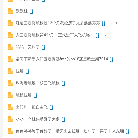
飘飘机
沉迷固定翼航模这12个月我经历了太多起起落落
...
2
3
入固定翼航模第4个月，正式进军大飞机咯！
...
2
呜呜，又炸了
请问下新手入门固定翼选fms的pa18还是欧兰斯7614
拉烟
珠海看航展，校园飞航模
航模拉烟
出门炸一把自由飞
小小一个机头承受了太多
修修补补终于修好了，后天出去拉烟，过年了，买了十来支烟