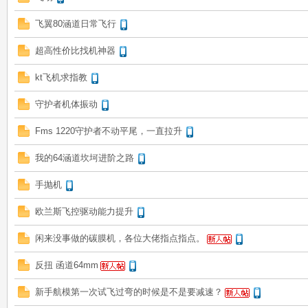
飞翼80涵道日常飞行
超高性价比找机神器
kt飞机求指教
守护者机体振动
Fms 1220守护者不动平尾，一直拉升
我的64涵道坎坷进阶之路
手抛机
欧兰斯飞控驱动能力提升
闲来没事做的碳膜机，各位大佬指点指点。
反扭 函道64mm
新手航模第一次试飞过弯的时候是不是要减速？