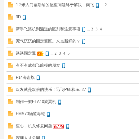
1.2米入门塞斯纳的配重问题终于解决，爽飞
...
2
3D
新手飞桨机到涵道的区别和注意事项
...
2
3
4
死气沉沉的固定翼区。来点新鲜的？
谈谈固定翼
...
2
3
4
5
有不有成都飞航模的朋友
F14海盗旗
双发就是双倍的快乐！迅飞P68和Su-27
制作一架ELA10旋翼机
FMS70涵道毒蛇
重心，机头修复问题
深圳人才公園