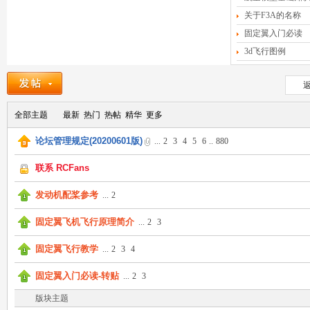
关于F3A的名称
固定翼入门必读
3d飞行图例
Fa
返
全部主题
最新
热门
热帖
精华
更多
论坛管理规定(20200601版)
...
2
3
4
5
6
..
880
联系 RCFans
发动机配桨参考
...
2
ns|
固定翼飞机飞行原理简介
...
2
3
固定翼飞行教学
...
2
3
4
固定翼入门必读-转贴
...
2
3
版块主题